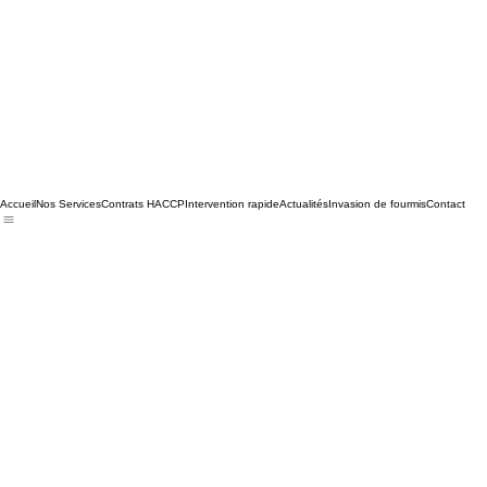
Accueil
Nos Services
Contrats HACCP
Intervention rapide
Actualités
Invasion de fourmis
Contact