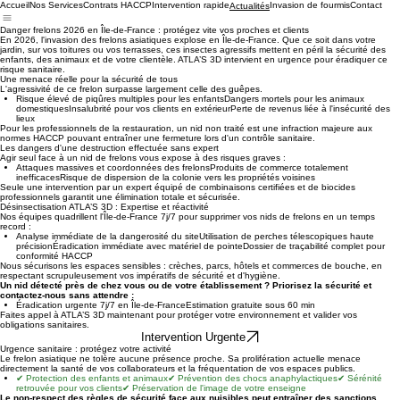
Accueil
Nos Services
Contrats HACCP
Intervention rapide
Invasion de fourmis
Contact
Actualités
Danger frelons 2026 en Île-de-France : protégez vite vos proches et clients
En 2026, l'invasion des frelons asiatiques explose en Île-de-France. Que ce soit dans votre
jardin, sur vos toitures ou vos terrasses, ces insectes agressifs mettent en péril la sécurité des
enfants, des animaux et de votre clientèle. ATLA’S 3D intervient en urgence pour éradiquer ce
risque sanitaire.
Une menace réelle pour la sécurité de tous
L'agressivité de ce frelon surpasse largement celle des guêpes.
Risque élevé de piqûres multiples pour les enfantsDangers mortels pour les animaux
domestiquesInsalubrité pour vos clients en extérieurPerte de revenus liée à l'insécurité des
lieux
Pour les professionnels de la restauration, un nid non traité est une infraction majeure aux
normes HACCP pouvant entraîner une fermeture lors d'un contrôle sanitaire.
Les dangers d'une destruction effectuée sans expert
Agir seul face à un nid de frelons vous expose à des risques graves :
Attaques massives et coordonnées des frelonsProduits de commerce totalement
inefficacesRisque de dispersion de la colonie vers les propriétés voisines
Seule une intervention par un expert équipé de combinaisons certifiées et de biocides
professionnels garantit une élimination totale et sécurisée.
Désinsectisation ATLA’S 3D : Expertise et réactivité
Nos équipes quadrillent l'Île-de-France 7j/7 pour supprimer vos nids de frelons en un temps
record :
Analyse immédiate de la dangerosité du siteUtilisation de perches télescopiques haute
précisionÉradication immédiate avec matériel de pointeDossier de traçabilité complet pour
conformité HACCP
Nous sécurisons les espaces sensibles : crèches, parcs, hôtels et commerces de bouche, en
respectant scrupuleusement vos impératifs de sécurité et d'hygiène.
Un nid détecté près de chez vous ou de votre établissement ? Priorisez la sécurité et
contactez-nous sans attendre :
Éradication urgente 7j/7 en Île-de-FranceEstimation gratuite sous 60 min
Faites appel à ATLA’S 3D maintenant pour protéger votre environnement et valider vos
obligations sanitaires.
Intervention Urgente
Urgence sanitaire : protégez votre activité
Le frelon asiatique ne tolère aucune présence proche. Sa prolifération actuelle menace