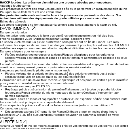
directement la santé de vos collaborateurs et la fréquentation de vos espaces publics.
✔ Protection des enfants et animaux✔ Prévention des chocs anaphylactiques✔ Sérénité
retrouvée pour vos clients✔ Préservation de l'image de votre enseigne
Le non-respect des règles de sécurité face aux nuisibles peut entraîner des sanctions
HACCP lourdes. La présence d'un nid est une urgence absolue pour tout gérant.
Attaques foudroyantes
Ces prédateurs lancent des attaques groupées dès qu'ils perçoivent un mouvement près du nid.
Pourquoi l'auto-traitement est une erreur fatale
Une protection artisanale est inutile face à la puissance de perforation des dards. Nos
techniciens utilisent des équipements de grade militaire pour votre sécurité.
Échec des aérosols
Les sprays classiques ne font qu'agacer la colonie sans jamais atteindre le cœur du nid.
DEVIS IMMÉDIAT
Danger de migration
Une tentative ratée provoque la fuite des ouvrières qui reconstruiront un nid plus bas.
Frelons asiatiques 2026 : Agissez maintenant avant l'accident grave
La saison 2026 marque un pic de prolifération sans précédent en Île-de-France. Les nids
colonisent les espaces de vie, créant un danger permanent pour les plus vulnérables. ATLA’S 3D
mobilise ses experts pour une neutralisation rapide et définitive de toutes les menaces volantes.
Dangers critiques pour les usagers
Piqûres multiples douloureuses et toxiquesRisques allergiques pour les enfants et
seniorsInvasion des terrasses et zones de repasFermeture administrative possible des lieux
publics
En tant qu'établissement recevant du public, votre responsabilité est engagée. Un nid de frelons
constitue un manquement grave aux protocoles de sécurité sanitaire.
L'expertise professionnelle plutôt que le risque inutile
Riposte violente de la colonie entièreIncapacité des solutions domestiques à traiter
l'essaimRisque vital en cas de chute ou de piqûres répétées
L'élimination requiert un savoir-faire technique spécifique et des produits certifiés par le ministère
pour garantir un résultat immédiat sans risque collatéral.
Votre sécurité assurée par ATLA’S 3D
Repérage précis et sécurisation du périmètreTraitement par injection de poudre biocide
foudroyanteRetrait complet du nid et nettoyage de la zoneCertificat d'intervention aux
normes sanitaires
Restaurants, parcs de loisirs et copropriétés : profitez d'une expertise dédiée pour éliminer toute
trace de frelons et protéger vos occupants durablement.
Vous suspectez la présence d'un nid de frelons dans votre jardin ou votre bâtiment ?
Contactez un expert :
Déplacement express 7j/7 toute Île-de-FranceChiffrage gratuit en moins d'une heure
Sollicitez ATLA’S 3D dès aujourd'hui pour stopper l'invasion et garantir la sécurité de votre