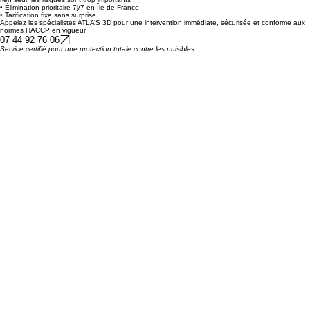
entourage.
ALERTE NID
Avez-vous repéré un nid de frelons asiatiques près de vos enfants ou de vos clients ? Ne tentez
rien seul, les risques sont trop importants :
• Élimination prioritaire 7j/7 en Île-de-France
• Tarification fixe sans surprise
Appelez les spécialistes ATLA’S 3D pour une intervention immédiate, sécurisée et conforme aux
normes HACCP en vigueur.
07 44 92 76 06
Service certifié pour une protection totale contre les nuisibles.