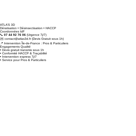
ATLA’S 3D
Dératisation • Désinsectisation • HACCP
Coordonnées IdF
📞
07 44 92 76 06
(Urgence 7j/7)
✉️ contact@atlas3d.fr (Devis Gratuit sous 1h)
📍 Intervention Île-de-France : Pros & Particuliers
Engagements Qualité
• Devis gratuit transmis sous 1h
• Conformité HACCP & Traçabilité
• Intervention express 7j/7
• Service pour Pros & Particuliers