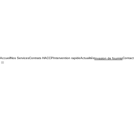
Accueil
Nos Services
Contrats HACCP
Intervention rapide
Actualités
Contact
Invasion de fourmis