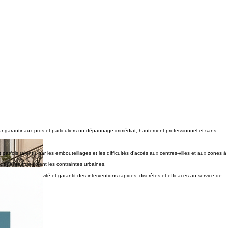
our garantir aux pros et particuliers un dépannage immédiat, hautement professionnel et sans
parfois ralentis par les embouteillages et les difficultés d’accès aux centres-villes et aux zones à
, quelles que soient les contraintes urbaines.
e notre réactivité et garantit des interventions rapides, discrètes et efficaces au service de