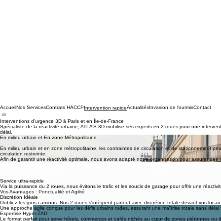
Accueil
Nos Services
Contrats HACCP
Actualités
Invasion de fourmis
Contact
Intervention rapide
Interventions d’urgence 3D à Paris et en Île-de-France
Spécialiste de la réactivité urbaine, ATLA’S 3D mobilise ses experts en 2 roues pour une interve
délai.
En milieu urbain et En zone Métropolitaine
En milieu urbain et en zone métropolitaine, les contraintes de circulation et de stationnement peuv
circulation restreinte.
Afin de garantir une réactivité optimale, nous avons adapté notre organisation pour assurer des 
L'Efficacité de nos véhicules
Nos unités mobiles d’intervention en deux-roues motorisés nous permettent de contourner les cont
votre sécurité sanitaire et immobilière.
Service ultra-rapide
Via la puissance du 2 roues, nous évitons le trafic et les soucis de garage pour offrir une réacti
Vos Avantages : Ponctualité et Agilité