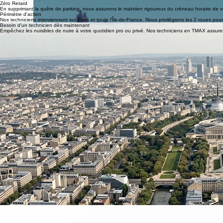
Discrétion Idéale
Oubliez les gros camions. Nos 2 roues s'intègrent partout avec discrétion totale devant vos locau
Une approche agile conçue pour les défis urbains rudes, assurant une maîtrise totale sans délai lié
Expertise Hyper-ZAD
Le format parfait pour servir hôtels, commerces et cafés nichés au cœur de zones piétonnes ou d
Zéro Retard
En supprimant la quête de parking, nous assurons le maintien rigoureux du créneau horaire de v
Périmètre d'action
Nos techniciens interviennent sur Paris et toute l'Île-de-France. Nous privilégions les 2 roues pou
Besoin d'un technicien dès maintenant
Empêchez les nuisibles de nuire à votre quotidien pro ou privé. Nos techniciens en TMAX assuren