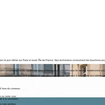
ntion le jour même sur Paris et toute l'Île-de-France. Nos techniciens contournent les bouchons p
ent compliquer l’accès rapide aux sites d’intervention. Les véhicules de service traditionnels sont 
interventions rapides, une ponctualité exemplaire et un accès efficace à l’ensemble des bâtiments
raintes de circulation et de stationnement en zone urbaine dense. Ce mode de déplacement optimis
vité hors du commun.