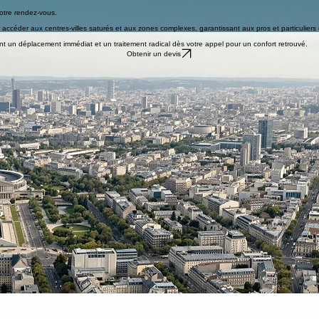
x ou votre cour.
 à la circulation.
e rues serrées.
otre rendez-vous.
r accéder aux centres-villes saturés et aux zones complexes, garantissant aux pros et particuliers 
t un déplacement immédiat et un traitement radical dès votre appel pour un confort retrouvé.
Obtenir un devis