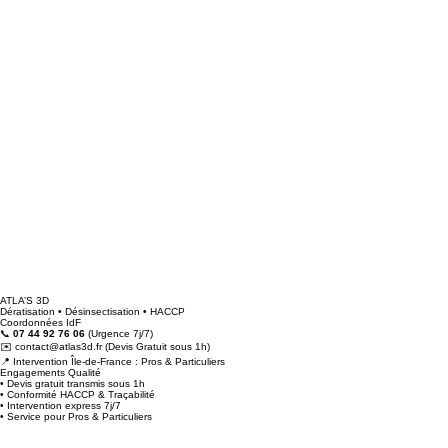
ATLA’S 3D
Dératisation • Désinsectisation • HACCP
Coordonnées IdF