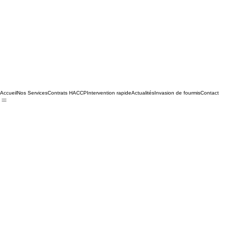
Accueil
Nos Services
Contrats HACCP
Intervention rapide
Actualités
Invasion de fourmis
Contact